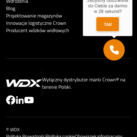
Wdrożenia
żebyśmy oddzwonili
do Ciebie za darmo
Blog
w
28
sekund?
Projektowanie magazynów
Innowacje logistyczne Crown
TAK
Producent wózków widłowych
Wyłączny dystrybutor marki Crown® na
terenie Polski.
© WDX
Polityka Prywatności
Polityka cookie
Obowiązek informacyjny