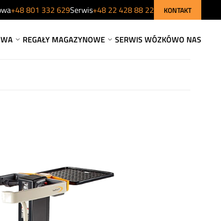
owa
+48 801 332 629
Serwis
+48 22 428 88 22
KONTAKT
OWA
REGAŁY MAGAZYNOWE
SERWIS WÓZKÓW
O NAS