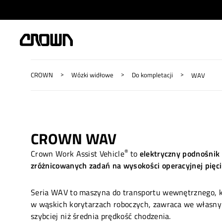
>
>
>
CROWN
Wózki widłowe
Do kompletacji
WAV
CROWN WAV
®
Crown Work Assist Vehicle
to
elektryczny podnośnik 
zróżnicowanych zadań
na wysokości operacyjnej pięc
Seria WAV to maszyna do transportu wewnętrznego, k
w wąskich korytarzach roboczych, zawraca we własnym
szybciej niż średnia prędkość chodzenia.