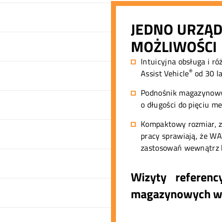
JEDNO URZĄD
MOŻLIWOŚCI
Intuicyjna obsługa i r
®
Assist Vehicle
od 30 l
Podnośnik magazynowy 
o długości do pięciu m
Kompaktowy rozmiar, zw
pracy sprawiają, że W
zastosowań wewnątrz
Wizyty referenc
magazynowych w 