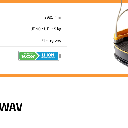
2995 mm
UP 90 / UT 115 kg
Elektryczny
 WAV