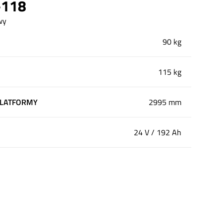
-118
wy
90 kg
115 kg
PLATFORMY
2995 mm
24 V / 192 Ah