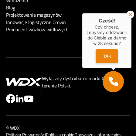
Wdrożenia
Blog
Projektowanie magazynów
Cześć!
Innowacje logistyczne Crown
Czy chcesz,
Producent wózków widłowych
żebyśmy oddzwonili
do Ciebie za darmo
w
28
sekund?
TAK
Wyłączny dystrybutor marki Crown® na
terenie Polski.
© WDX
Polityka Prywatności
Polityka cookie
Obowiązek informacyjny